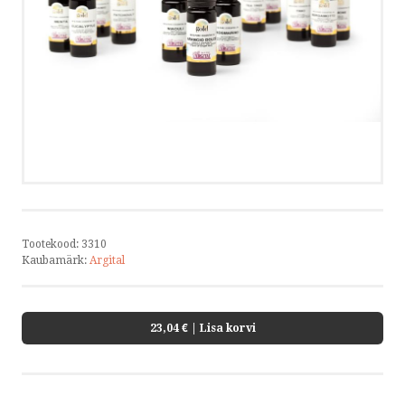
KOOLITUSED
KONTAKT
KOOSTÖÖ
VÕTA ÜHENDUST
HELISTA
Tootekood:
3310
Kaubamärk:
Argital
KIRJUTA
SMS
23,04 €
| Lisa korvi
FACEBOOK