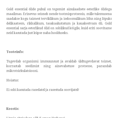
by ShopRoller
Gold essential õlide puhul on tegemist ainulaadsete eeterlike õlidega
maailmas. Erinevus seisneb nende tootmisprotsessis, mille tulemusena
saadakse kogu taimest terviklikum ja iseloomulikum lõhn ning lõpuks
delikaatsem, rikkalikum, tasakaalustatum ja kauakestvam õli. Gold
essential sarja eeterlikud õlid on sobilikud kõigile, kuid eriti soovitame
neid kasutada just küpse naha hoolduseks.
Tooteinfo:
Tugevdab organismi immuunsust ja avaldab üldtugevdavat toimet,
korrastab seedimist ning ainevahetuse protsesse, parandab
mikrotsirkulatsiooni.
Hoiatus:
Ei sobi kasutada rasedatel ja rasestuda soovijatel!
Koostis: