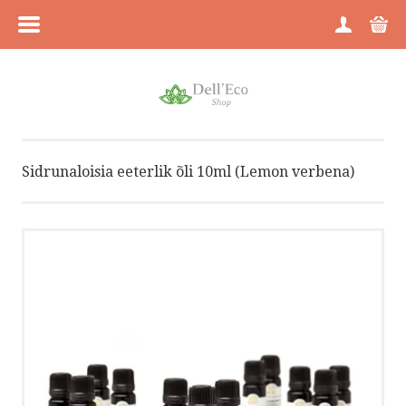
MENÜÜ
HOME
TOOTEGRUPID
Sidrunaloisia eeterlik õli 10ml (Lemon verbena)
KAUBAMÄRGID
MEIST
JÄRELMAKS
BRÄNDID
TARNEHINNAD