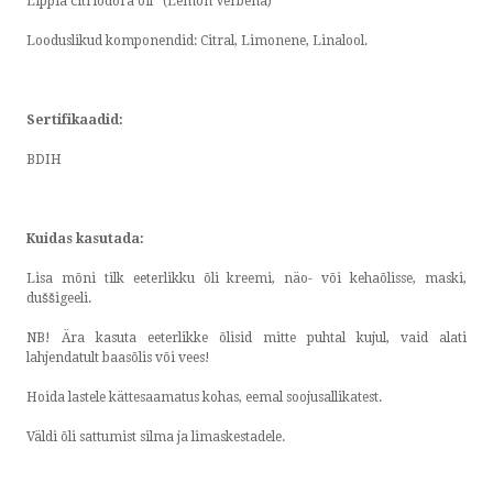
Lippia citriodora oil* (Lemon Verbena)
Looduslikud komponendid: Citral, Limonene, Linalool.
Sertifikaadid:
BDIH
Kuidas kasutada:
Lisa mõni tilk eeterlikku õli kreemi, näo- või kehaõlisse, maski,
duššigeeli.
NB! Ära kasuta eeterlikke õlisid mitte puhtal kujul, vaid alati
lahjendatult baasõlis või vees!
Hoida lastele kättesaamatus kohas, eemal soojusallikatest.
Väldi õli sattumist silma ja limaskestadele.